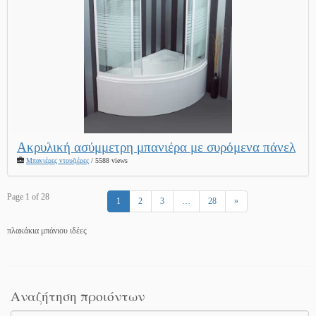
Ακρυλική ασύμμετρη μπανιέρα με συρόμενα πάνελ
Μπανιέρες ντουζιέρες
/ 5588 views
Page 1 of 28
1
2
3
…
28
»
πλακάκια μπάνιου ιδέες
Αναζήτηση προιόντων