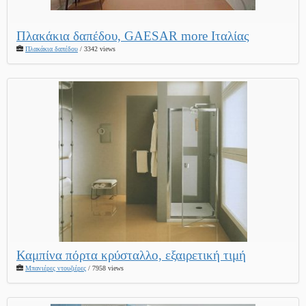
Πλακάκια δαπέδου, GAESAR more Ιταλίας
Πλακάκια δαπέδου
/ 3342 views
Καμπίνα πόρτα κρύσταλλο, εξαιρετική τιμή
Μπανιέρες ντουζιέρες
/ 7958 views