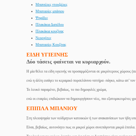
Μπανιέρες ντουζιέρες
Μπαταρίες μπάνιου
Ψηφίδες
Πλακάκια Δαπέδου
Πλακάκια κουζίνας
Νεροχύτες
Μπαταρίες Κουζίνας
ΕΙΔΗ ΥΓΙΕΙΝΗΣ
Δύο τάσεις φαίνεται να κυριαρχούν.
Η μία θέλει τα είδη υγιεινής να προσαρμόζονται σε μικρότερους χώρους (mi
ενώ η άλλη εισάγει το κεραμικό πορσελάνινο νιπτήρα -πάγκο, κάτω απ’ τον
Το λευκό παραμένει, βεβαίως, το πιο δημοφιλές χρώμα,
ενώ οι εταιρίες επιδιώκουν να δημιουργήσουν νέες, πιο εξατομικευμένες γρ
ΕΠΙΠΛΑ ΜΠΑΝΙΟΥ
Στη πλειοψηφία των νεόδμητων κατοικιών ή των ανακαινίσεων των ήδη υπα
Είναι, βεβαίως, αυτονόητο πως οι μικροί χώροι συνεπάγονται μικρά έπιπλα.