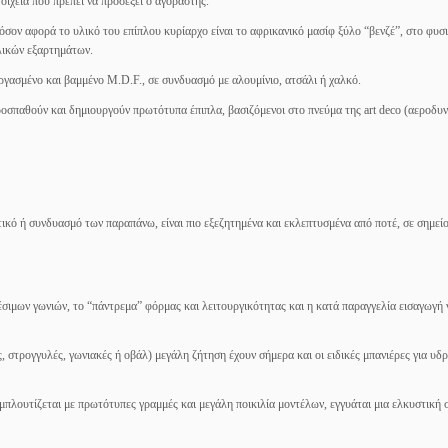
στοιχεία που πρέπει να προσέξει ο αγοραστής.
 όσον αφορά το υλικό του επίπλου κυρίαρχο είναι το αφρικανικό μασίφ ξύλο “βενζέ”, στο φυσ
λλικών εξαρτημάτων.
ργασμένο και βαμμένο M.D.F., σε συνδυασμό με αλουμίνιο, ατσάλι ή χαλκό.
ροσπαθούν και δημιουργούν πρωτότυπα έπιπλα, βασιζόμενοι στο πνεύμα της art deco (αεροδυ
τικό ή συνδυασμό των παραπάνω, είναι πιο εξεζητημένα και εκλεπτυσμένα από ποτέ, σε σημεί
σιμων γωνιών, το “πάντρεμα” φόρμας και λειτουργικότητας και η κατά παραγγελία εισαγωγή
ς, στρογγυλές, γωνιακές ή οβάλ) μεγάλη ζήτηση έχουν σήμερα και οι ειδικές μπανιέρες για υδ
μπλουτίζεται με πρωτότυπες γραμμές και μεγάλη ποικιλία μοντέλων, εγγυάται μια ελκυστική 