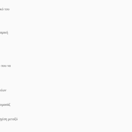
ικό του
ναμική
ο που να
 νέων
ρομασάζ
σχέση μεταξύ