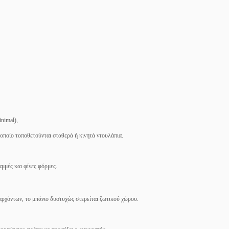
nimal),
 οποίο τοποθετούνται σταθερά ή κινητά ντουλάπια.
αμμές και φίνες φόρμες.
ρχόντων, το μπάνιο δυστυχώς στερείται ζωτικού χώρου.