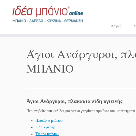
Μετάβαση
στο
περιεχόμενο
Αρχική
Άγιοι Ανάργυροι, πλα
ΜΠΑΝΙΟ
Άγιοι Ανάργυροι, πλακάκια είδη υγιεινής
Περιηγηθείτε στις σελίδες μας για να γνωρίσετε προϊόντα και καταστήματα 
Πλακάκια μπάνιου
Είδη Υγιεινής
Έπιπλα μπάνιου