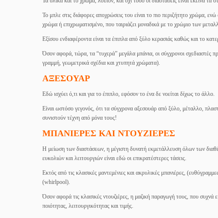
Τα υλικά και το χρώμα, λοιπόν, και όχι τόσο οι διαστάσεις είναι εκείνα τα 
Το μπλε στις διάφορες αποχρώσεις του είναι το πιο περιζήτητο χρώμα, ενώ
χρώμα ή επιχρωματισμένο, που ταιριάζει μοναδικά με το χρώμιο των μετα
Εξίσου ενδιαφέροντα είναι τα έπιπλα από ξύλο κερασιάς καθώς και το κατε
Όσον αφορά, τώρα, τα “τυχερά” μεγάλα μπάνια, οι σύγχρονοι σχεδιαστές π
γραμμή, γεωμετρικά σχέδια και χτυπητά χρώματα).
ΑΞΕΣΟΥΑΡ
Εδώ ισχύει ό,τι και για το έπιπλο, εφόσον το ένα δε νοείται δίχως το άλλο.
Είναι ωστόσο γεγονός, ότι τα σύγχρονα αξεσουάρ από ξύλο, μέταλλο, πλασ
συνιστούν τέχνη από μόνα τους!
ΜΠΑΝΙΕΡΕΣ ΚΑΙ ΝΤΟΥΖΙΕΡΕΣ
Η μείωση των διαστάσεων, η μέγιστη δυνατή εκμετάλλευση όλων των διαθέ
ευκολιών και λειτουργιών είναι εδώ οι επικρατέστερες τάσεις.
Εκτός από τις κλασικές μαντεμένιες και ακρυλικές μπανιέρες, (ευθύγραμμε
(whirlpool).
Όσον αφορά τις κλασικές ντουζιέρες, η μαζική παραγωγή τους, που συχνά ε
ποιότητας, λειτουργικότητας και τιμής.