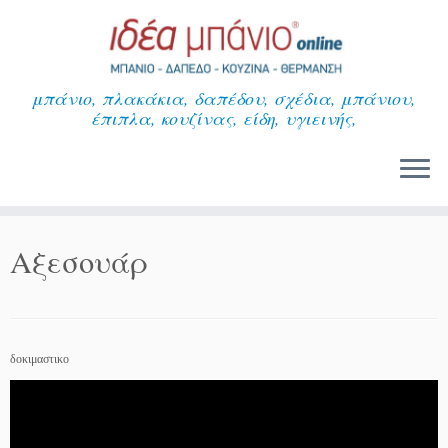
Μετάβαση
στο
περιεχόμενο
μπάνιο, πλακάκια, δαπέδου, σχέδια, μπάνιου,
έπιπλα, κουζίνας, είδη, υγιεινής,
Αξεσουάρ
δοκιμαστικο