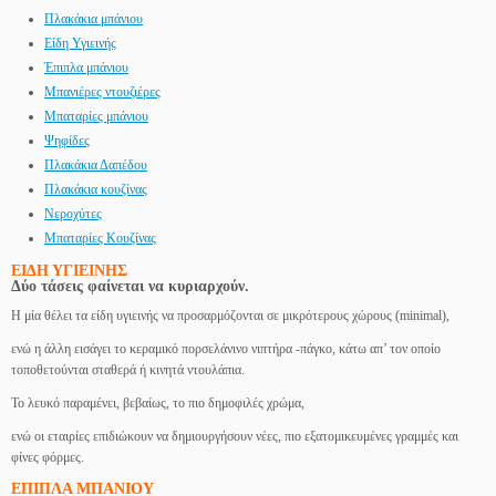
Πλακάκια μπάνιου
Είδη Υγιεινής
Έπιπλα μπάνιου
Μπανιέρες ντουζιέρες
Μπαταρίες μπάνιου
Ψηφίδες
Πλακάκια Δαπέδου
Πλακάκια κουζίνας
Νεροχύτες
Μπαταρίες Κουζίνας
ΕΙΔΗ ΥΓΙΕΙΝΗΣ
Δύο τάσεις φαίνεται να κυριαρχούν.
Η μία θέλει τα είδη υγιεινής να προσαρμόζονται σε μικρότερους χώρους (minimal),
ενώ η άλλη εισάγει το κεραμικό πορσελάνινο νιπτήρα -πάγκο, κάτω απ’ τον οποίο
τοποθετούνται σταθερά ή κινητά ντουλάπια.
Το λευκό παραμένει, βεβαίως, το πιο δημοφιλές χρώμα,
ενώ οι εταιρίες επιδιώκουν να δημιουργήσουν νέες, πιο εξατομικευμένες γραμμές και
φίνες φόρμες.
ΕΠΙΠΛΑ ΜΠΑΝΙΟΥ