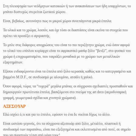
Στη πλειοψηφία των νεόδμητων κατοικιών ή των ανακαινίσεων των ήδη υπαρχόντων, το
μπάνιο δυστυχώς στερείται ζωτικού χώρου.
Είναι, βεβαίως, αυτονόητο πως οι μικροί χώροι συνεπάγονται μικρά έπιπλα.
Τα υλικά και το χρώμα, λοιπόν, και όχι τόσο οι διαστάσεις είναι εκείνα τα στοιχεία που
πρέπει να προσέξει ο αγοραστής.
Το μπλε στις διάφορες αποχρώσεις του είναι το πιο περιζήτητο χρώμα, ενώ όσον αφορά
το υλικό του επίπλου κυρίαρχο είναι το αφρικανικό μασίφ ξύλο “βενζέ”, στο φυσικό του
χρώμα ή επιχρωματισμένο, που ταιριάζει μοναδικά με το χρώμιο των μεταλλικών
εξαρτημάτων.
Εξίσου ενδιαφέροντα είναι τα έπιπλα από ξύλο κερασιάς καθώς και το κατεργασμένο και
βαμμένο M.D.F., σε συνδυασμό με αλουμίνιο, ατσάλι ή χαλκό.
Όσον αφορά, τώρα, τα “τυχερά” μεγάλα μπάνια, οι σύγχρονοι σχεδιαστές προσπαθούν και
δημιουργούν πρωτότυπα έπιπλα, βασιζόμενοι στο πνεύμα της art deco (αεροδυναμική
γραμμή, γεωμετρικά σχέδια και χτυπητά χρώματα).
ΑΞΕΣΟΥΑΡ
Εδώ ισχύει ό,τι και για το έπιπλο, εφόσον το ένα δε νοείται δίχως το άλλο.
Είναι ωστόσο γεγονός, ότι τα σύγχρονα αξεσουάρ από ξύλο, μέταλλο, πλαστικό ή
συνδυασμό των παραπάνω, είναι πιο εξεζητημένα και εκλεπτυσμένα από ποτέ, σε σημείο
που να συνιστούν τέχνη από μόνα τους!