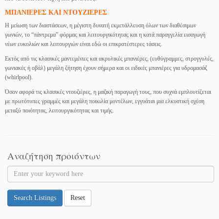
ΜΠΑΝΙΕΡΕΣ ΚΑΙ ΝΤΟΥΖΙΕΡΕΣ
Η μείωση των διαστάσεων, η μέγιστη δυνατή εκμετάλλευση όλων των διαθέσιμων
γωνιών, το “πάντρεμα” φόρμας και λειτουργικότητας και η κατά παραγγελία εισαγωγή
νέων ευκολιών και λειτουργιών είναι εδώ οι επικρατέστερες τάσεις.
Εκτός από τις κλασικές μαντεμένιες και ακρυλικές μπανιέρες, (ευθύγραμμες, στρογγυλές,
γωνιακές ή οβάλ) μεγάλη ζήτηση έχουν σήμερα και οι ειδικές μπανιέρες για υδρομασάζ
(whirlpool).
Όσον αφορά τις κλασικές ντουζιέρες, η μαζική παραγωγή τους, που συχνά εμπλουτίζεται
με πρωτότυπες γραμμές και μεγάλη ποικιλία μοντέλων, εγγυάται μια ελκυστική σχέση
μεταξύ ποιότητας, λειτουργικότητας και τιμής.
Αναζήτηση προιόντων
Search Listings
Reset