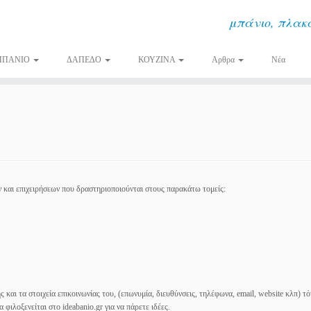
μπάνιο, πλακά
ΜΠΑΝΙΟ
ΔΑΠΕΔΟ
ΚΟΥΖΙΝΑ
Αρθρα
Νέα
ων και επιχειρήσεων που δραστηριοποιούνται στους παρακάτω τομείς:
 και τα στοιχεία επικοινωνίας του, (επωνυμία, διευθύνσεις, τηλέφωνα, email, website κλπ) τό
 φιλοξενείται στο ideabanio.gr για να πάρετε ιδέες.