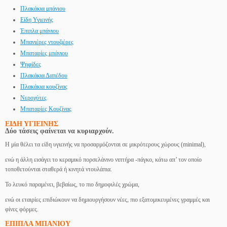
Πλακάκια μπάνιου
Είδη Υγιεινής
Έπιπλα μπάνιου
Μπανιέρες ντουζιέρες
Μπαταρίες μπάνιου
Ψηφίδες
Πλακάκια Δαπέδου
Πλακάκια κουζίνας
Νεροχύτες
Μπαταρίες Κουζίνας
ΕΙΔΗ ΥΓΙΕΙΝΗΣ
Δύο τάσεις φαίνεται να κυριαρχούν.
Η μία θέλει τα είδη υγιεινής να προσαρμόζονται σε μικρότερους χώρους (minimal),
ενώ η άλλη εισάγει το κεραμικό πορσελάνινο νιπτήρα -πάγκο, κάτω απ’ τον οποίο
τοποθετούνται σταθερά ή κινητά ντουλάπια.
Το λευκό παραμένει, βεβαίως, το πιο δημοφιλές χρώμα,
ενώ οι εταιρίες επιδιώκουν να δημιουργήσουν νέες, πιο εξατομικευμένες γραμμές και
φίνες φόρμες.
ΕΠΙΠΛΑ ΜΠΑΝΙΟΥ