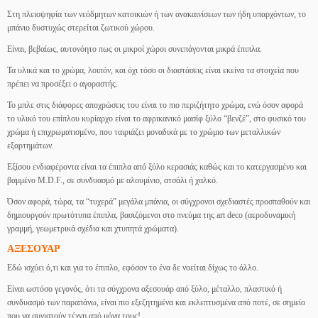
Στη πλειοψηφία των νεόδμητων κατοικιών ή των ανακαινίσεων των ήδη υπαρχόντων, το
μπάνιο δυστυχώς στερείται ζωτικού χώρου.
Είναι, βεβαίως, αυτονόητο πως οι μικροί χώροι συνεπάγονται μικρά έπιπλα.
Τα υλικά και το χρώμα, λοιπόν, και όχι τόσο οι διαστάσεις είναι εκείνα τα στοιχεία που
πρέπει να προσέξει ο αγοραστής.
Το μπλε στις διάφορες αποχρώσεις του είναι το πιο περιζήτητο χρώμα, ενώ όσον αφορά
το υλικό του επίπλου κυρίαρχο είναι το αφρικανικό μασίφ ξύλο “βενζέ”, στο φυσικό του
χρώμα ή επιχρωματισμένο, που ταιριάζει μοναδικά με το χρώμιο των μεταλλικών
εξαρτημάτων.
Εξίσου ενδιαφέροντα είναι τα έπιπλα από ξύλο κερασιάς καθώς και το κατεργασμένο και
βαμμένο M.D.F., σε συνδυασμό με αλουμίνιο, ατσάλι ή χαλκό.
Όσον αφορά, τώρα, τα “τυχερά” μεγάλα μπάνια, οι σύγχρονοι σχεδιαστές προσπαθούν και
δημιουργούν πρωτότυπα έπιπλα, βασιζόμενοι στο πνεύμα της art deco (αεροδυναμική
γραμμή, γεωμετρικά σχέδια και χτυπητά χρώματα).
ΑΞΕΣΟΥΑΡ
Εδώ ισχύει ό,τι και για το έπιπλο, εφόσον το ένα δε νοείται δίχως το άλλο.
Είναι ωστόσο γεγονός, ότι τα σύγχρονα αξεσουάρ από ξύλο, μέταλλο, πλαστικό ή
συνδυασμό των παραπάνω, είναι πιο εξεζητημένα και εκλεπτυσμένα από ποτέ, σε σημείο
που να συνιστούν τέχνη από μόνα τους!