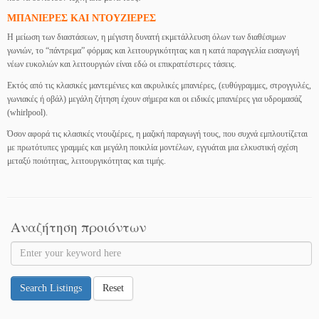
ΜΠΑΝΙΕΡΕΣ ΚΑΙ ΝΤΟΥΖΙΕΡΕΣ
Η μείωση των διαστάσεων, η μέγιστη δυνατή εκμετάλλευση όλων των διαθέσιμων
γωνιών, το “πάντρεμα” φόρμας και λειτουργικότητας και η κατά παραγγελία εισαγωγή
νέων ευκολιών και λειτουργιών είναι εδώ οι επικρατέστερες τάσεις.
Εκτός από τις κλασικές μαντεμένιες και ακρυλικές μπανιέρες, (ευθύγραμμες, στρογγυλές,
γωνιακές ή οβάλ) μεγάλη ζήτηση έχουν σήμερα και οι ειδικές μπανιέρες για υδρομασάζ
(whirlpool).
Όσον αφορά τις κλασικές ντουζιέρες, η μαζική παραγωγή τους, που συχνά εμπλουτίζεται
με πρωτότυπες γραμμές και μεγάλη ποικιλία μοντέλων, εγγυάται μια ελκυστική σχέση
μεταξύ ποιότητας, λειτουργικότητας και τιμής.
Αναζήτηση προιόντων
Search Listings
Reset