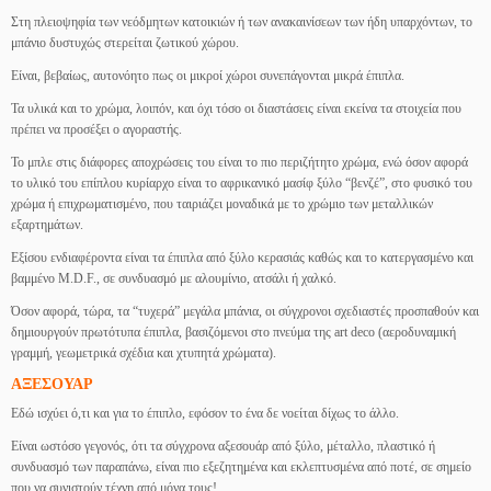
Στη πλειοψηφία των νεόδμητων κατοικιών ή των ανακαινίσεων των ήδη υπαρχόντων, το
μπάνιο δυστυχώς στερείται ζωτικού χώρου.
Είναι, βεβαίως, αυτονόητο πως οι μικροί χώροι συνεπάγονται μικρά έπιπλα.
Τα υλικά και το χρώμα, λοιπόν, και όχι τόσο οι διαστάσεις είναι εκείνα τα στοιχεία που
πρέπει να προσέξει ο αγοραστής.
Το μπλε στις διάφορες αποχρώσεις του είναι το πιο περιζήτητο χρώμα, ενώ όσον αφορά
το υλικό του επίπλου κυρίαρχο είναι το αφρικανικό μασίφ ξύλο “βενζέ”, στο φυσικό του
χρώμα ή επιχρωματισμένο, που ταιριάζει μοναδικά με το χρώμιο των μεταλλικών
εξαρτημάτων.
Εξίσου ενδιαφέροντα είναι τα έπιπλα από ξύλο κερασιάς καθώς και το κατεργασμένο και
βαμμένο M.D.F., σε συνδυασμό με αλουμίνιο, ατσάλι ή χαλκό.
Όσον αφορά, τώρα, τα “τυχερά” μεγάλα μπάνια, οι σύγχρονοι σχεδιαστές προσπαθούν και
δημιουργούν πρωτότυπα έπιπλα, βασιζόμενοι στο πνεύμα της art deco (αεροδυναμική
γραμμή, γεωμετρικά σχέδια και χτυπητά χρώματα).
ΑΞΕΣΟΥΑΡ
Εδώ ισχύει ό,τι και για το έπιπλο, εφόσον το ένα δε νοείται δίχως το άλλο.
Είναι ωστόσο γεγονός, ότι τα σύγχρονα αξεσουάρ από ξύλο, μέταλλο, πλαστικό ή
συνδυασμό των παραπάνω, είναι πιο εξεζητημένα και εκλεπτυσμένα από ποτέ, σε σημείο
που να συνιστούν τέχνη από μόνα τους!