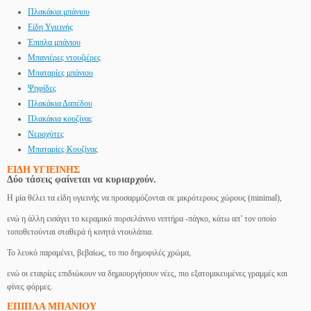
Πλακάκια μπάνιου
Είδη Υγιεινής
Έπιπλα μπάνιου
Μπανιέρες ντουζιέρες
Μπαταρίες μπάνιου
Ψηφίδες
Πλακάκια Δαπέδου
Πλακάκια κουζίνας
Νεροχύτες
Μπαταρίες Κουζίνας
ΕΙΔΗ ΥΓΙΕΙΝΗΣ
Δύο τάσεις φαίνεται να κυριαρχούν.
Η μία θέλει τα είδη υγιεινής να προσαρμόζονται σε μικρότερους χώρους (minimal),
ενώ η άλλη εισάγει το κεραμικό πορσελάνινο νιπτήρα -πάγκο, κάτω απ’ τον οποίο
τοποθετούνται σταθερά ή κινητά ντουλάπια.
Το λευκό παραμένει, βεβαίως, το πιο δημοφιλές χρώμα,
ενώ οι εταιρίες επιδιώκουν να δημιουργήσουν νέες, πιο εξατομικευμένες γραμμές και
φίνες φόρμες.
ΕΠΙΠΛΑ ΜΠΑΝΙΟΥ