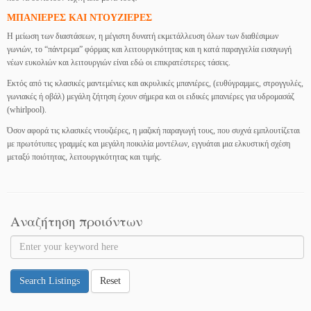
ΜΠΑΝΙΕΡΕΣ ΚΑΙ ΝΤΟΥΖΙΕΡΕΣ
Η μείωση των διαστάσεων, η μέγιστη δυνατή εκμετάλλευση όλων των διαθέσιμων
γωνιών, το “πάντρεμα” φόρμας και λειτουργικότητας και η κατά παραγγελία εισαγωγή
νέων ευκολιών και λειτουργιών είναι εδώ οι επικρατέστερες τάσεις.
Εκτός από τις κλασικές μαντεμένιες και ακρυλικές μπανιέρες, (ευθύγραμμες, στρογγυλές,
γωνιακές ή οβάλ) μεγάλη ζήτηση έχουν σήμερα και οι ειδικές μπανιέρες για υδρομασάζ
(whirlpool).
Όσον αφορά τις κλασικές ντουζιέρες, η μαζική παραγωγή τους, που συχνά εμπλουτίζεται
με πρωτότυπες γραμμές και μεγάλη ποικιλία μοντέλων, εγγυάται μια ελκυστική σχέση
μεταξύ ποιότητας, λειτουργικότητας και τιμής.
Αναζήτηση προιόντων
Search Listings
Reset