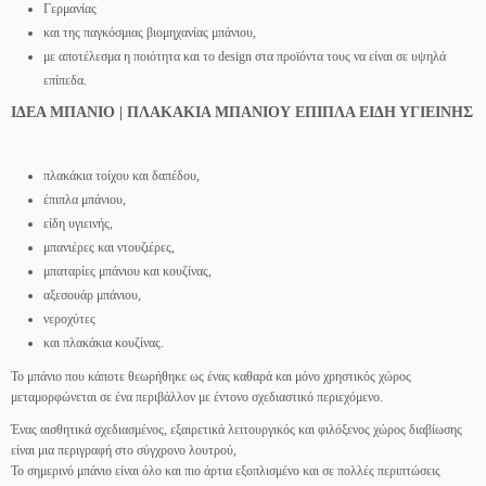
Γερμανίας
και της παγκόσμιας βιομηχανίας μπάνιου,
με αποτέλεσμα η ποιότητα και το design στα προϊόντα τους να είναι σε υψηλά
επίπεδα.
ΙΔΕΑ ΜΠΑΝΙΟ | ΠΛΑΚΑΚΙΑ ΜΠΑΝΙΟΥ ΕΠΙΠΛΑ ΕΙΔΗ ΥΓΙΕΙΝΗΣ
πλακάκια τοίχου και δαπέδου,
έπιπλα μπάνιου,
είδη υγιεινής,
μπανιέρες και ντουζιέρες,
μπαταρίες μπάνιου και κουζίνας,
αξεσουάρ μπάνιου,
νεροχύτες
και πλακάκια κουζίνας.
Το μπάνιο που κάποτε θεωρήθηκε ως ένας καθαρά και μόνο χρηστικός χώρος
μεταμορφώνεται σε ένα περιβάλλον με έντονο σχεδιαστικό περιεχόμενο.
Ένας αισθητικά σχεδιασμένος, εξαιρετικά λειτουργικός και φιλόξενος χώρος διαβίωσης
είναι μια περιγραφή στο σύγχρονο λουτρού,
Το σημερινό μπάνιο είναι όλο και πιο άρτια εξοπλισμένο και σε πολλές περιπτώσεις