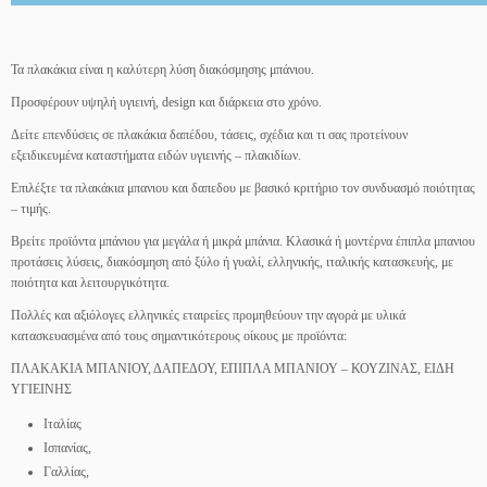
Τα πλακάκια είναι η καλύτερη λύση διακόσμησης μπάνιου.
Προσφέρουν υψηλή υγιεινή, design και διάρκεια στο χρόνο.
Δείτε επενδύσεις σε πλακάκια δαπέδου, τάσεις, σχέδια και τι σας προτείνουν
εξειδικευμένα καταστήματα ειδών υγιεινής – πλακιδίων.
Επιλέξτε τα πλακάκια μπανιου και δαπεδου με βασικό κριτήριο τον συνδυασμό ποιότητας
– τιμής.
Βρείτε προϊόντα μπάνιου για μεγάλα ή μικρά μπάνια. Κλασικά ή μοντέρνα έπιπλα μπανιου
προτάσεις λύσεις, διακόσμηση από ξύλο ή γυαλί, ελληνικής, ιταλικής κατασκευής, με
ποιότητα και λειτουργικότητα.
Πολλές και αξιόλογες ελληνικές εταιρείες προμηθεύουν την αγορά με υλικά
κατασκευασμένα από τους σημαντικότερους οίκους με προϊόντα:
ΠΛΑΚΑΚΙΑ ΜΠΑΝΙΟΥ, ΔΑΠΕΔΟΥ, ΕΠΙΠΛΑ ΜΠΑΝΙΟΥ – ΚΟΥΖΙΝΑΣ, ΕΙΔΗ
ΥΓΙΕΙΝΗΣ
Ιταλίας
Ισπανίας,
Γαλλίας,