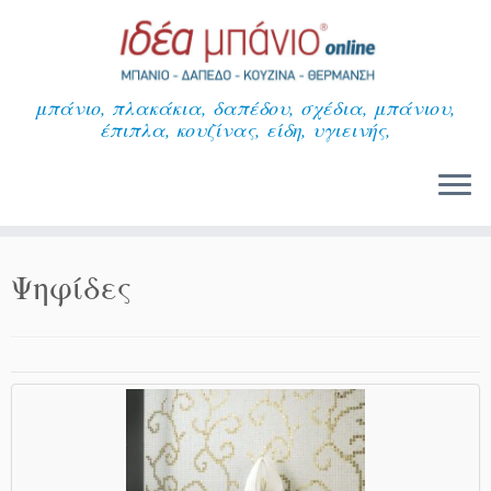
Μετάβαση
στο
περιεχόμενο
μπάνιο, πλακάκια, δαπέδου, σχέδια, μπάνιου,
έπιπλα, κουζίνας, είδη, υγιεινής,
Ψηφίδες