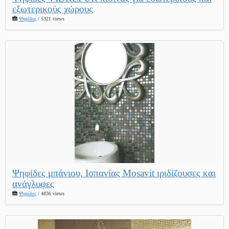
εξωτερικούς χώρους
Ψηφίδες
/ 5321 views
Ψηφίδες μπάνιου, Ισπανίας Mosavit ιριδίζουσες και
ανάγλυφες
Ψηφίδες
/ 4836 views