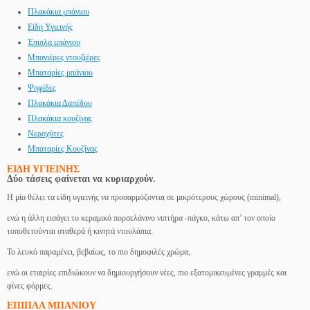
Πλακάκια μπάνιου
Είδη Υγιεινής
Έπιπλα μπάνιου
Μπανιέρες ντουζιέρες
Μπαταρίες μπάνιου
Ψηφίδες
Πλακάκια Δαπέδου
Πλακάκια κουζίνας
Νεροχύτες
Μπαταρίες Κουζίνας
ΕΙΔΗ ΥΓΙΕΙΝΗΣ
Δύο τάσεις φαίνεται να κυριαρχούν.
Η μία θέλει τα είδη υγιεινής να προσαρμόζονται σε μικρότερους χώρους (minimal),
ενώ η άλλη εισάγει το κεραμικό πορσελάνινο νιπτήρα -πάγκο, κάτω απ’ τον οποίο
τοποθετούνται σταθερά ή κινητά ντουλάπια.
Το λευκό παραμένει, βεβαίως, το πιο δημοφιλές χρώμα,
ενώ οι εταιρίες επιδιώκουν να δημιουργήσουν νέες, πιο εξατομικευμένες γραμμές και
φίνες φόρμες.
ΕΠΙΠΛΑ ΜΠΑΝΙΟΥ