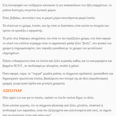
Στη πλειοψηφία των νεόδμητων κατοικιών ή των ανακαινίσεων των ήδη υπαρχόντων, το
μπάνιο δυστυχώς στερείται ζωτικού χώρου.
Είναι, βεβαίως, αυτονόητο πως οι μικροί χώροι συνεπάγονται μικρά έπιπλα.
Τα υλικά και το χρώμα, λοιπόν, και όχι τόσο οι διαστάσεις είναι εκείνα τα στοιχεία που
πρέπει να προσέξει ο αγοραστής.
Το μπλε στις διάφορες αποχρώσεις του είναι το πιο περιζήτητο χρώμα, ενώ όσον αφορά
το υλικό του επίπλου κυρίαρχο είναι το αφρικανικό μασίφ ξύλο “βενζέ”, στο φυσικό του
χρώμα ή επιχρωματισμένο, που ταιριάζει μοναδικά με το χρώμιο των μεταλλικών
εξαρτημάτων.
Εξίσου ενδιαφέροντα είναι τα έπιπλα από ξύλο κερασιάς καθώς και το κατεργασμένο και
βαμμένο M.D.F., σε συνδυασμό με αλουμίνιο, ατσάλι ή χαλκό.
Όσον αφορά, τώρα, τα “τυχερά” μεγάλα μπάνια, οι σύγχρονοι σχεδιαστές προσπαθούν και
δημιουργούν πρωτότυπα έπιπλα, βασιζόμενοι στο πνεύμα της art deco (αεροδυναμική
γραμμή, γεωμετρικά σχέδια και χτυπητά χρώματα).
ΑΞΕΣΟΥΑΡ
Εδώ ισχύει ό,τι και για το έπιπλο, εφόσον το ένα δε νοείται δίχως το άλλο.
Είναι ωστόσο γεγονός, ότι τα σύγχρονα αξεσουάρ από ξύλο, μέταλλο, πλαστικό ή
συνδυασμό των παραπάνω, είναι πιο εξεζητημένα και εκλεπτυσμένα από ποτέ, σε σημείο
που να συνιστούν τέχνη από μόνα τους!