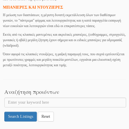
ΜΠΑΝΙΕΡΕΣ ΚΑΙ ΝΤΟΥΖΙΕΡΕΣ
Η μείωση των διαστάσεων, η μέγιστη δυνατή εκμετάλλευση όλων των διαθέσιμων
γωνιών, το “πάντρεμα” φόρμας και λειτουργικότητας και η κατά παραγγελία εισαγωγή
νέων ευκολιών και λειτουργιών είναι εδώ οι επικρατέστερες τάσεις.
Εκτός από τις κλασικές μαντεμένιες και ακρυλικές μπανιέρες, (ευθύγραμμες, στρογγυλές,
γωνιακές ή οβάλ) μεγάλη ζήτηση έχουν σήμερα και οι ειδικές μπανιέρες για υδρομασάζ
(whirlpool).
Όσον αφορά τις κλασικές ντουζιέρες, η μαζική παραγωγή τους, που συχνά εμπλουτίζεται
με πρωτότυπες γραμμές και μεγάλη ποικιλία μοντέλων, εγγυάται μια ελκυστική σχέση
μεταξύ ποιότητας, λειτουργικότητας και τιμής.
Αναζήτηση προιόντων
Search Listings
Reset