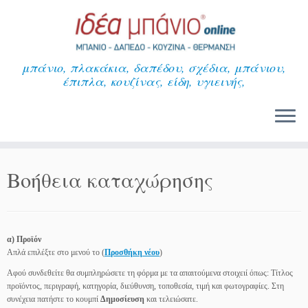
Μετάβαση
στο
περιεχόμενο
μπάνιο, πλακάκια, δαπέδου, σχέδια, μπάνιου,
έπιπλα, κουζίνας, είδη, υγιεινής,
Βοήθεια καταχώρησης
α) Προϊόν
Απλά επιλέξτε στο μενού το (
Προσθήκη νέου
)
Αφού συνδεθείτε θα συμπληρώσετε τη φόρμα με τα απαιτούμενα στοιχειί όπως: Τίτλος
προϊόντος, περιγραφή, κατηγορία, διεύθυνση, τοποθεσία, τιμή και φωτογραφίες. Στη
συνέχεια πατήστε το κουμπί
Δημοσίευση
και τελειώσατε.