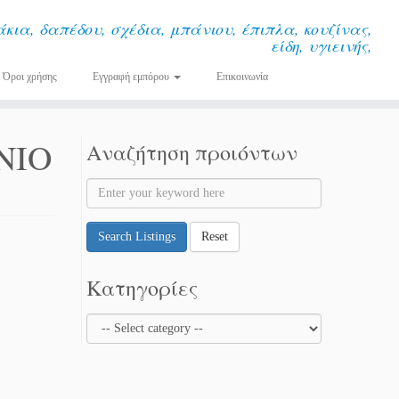
κια, δαπέδου, σχέδια, μπάνιου, έπιπλα, κουζίνας,
είδη, υγιεινής,
Όροι χρήσης
Εγγραφή εμπόρου
Επικοινωνία
ΑΝΙΟ
Αναζήτηση προιόντων
Search Listings
Reset
Κατηγορίες