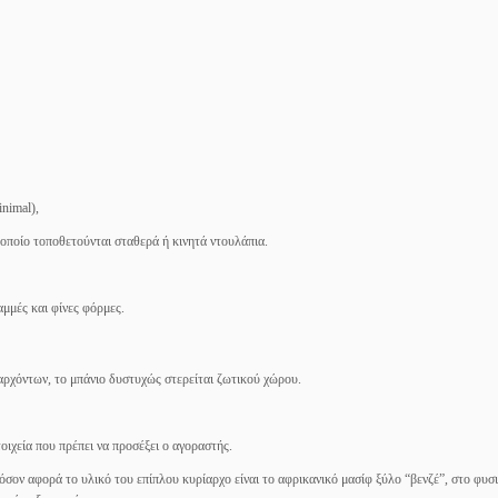
nimal),
 οποίο τοποθετούνται σταθερά ή κινητά ντουλάπια.
αμμές και φίνες φόρμες.
ρχόντων, το μπάνιο δυστυχώς στερείται ζωτικού χώρου.
στοιχεία που πρέπει να προσέξει ο αγοραστής.
 όσον αφορά το υλικό του επίπλου κυρίαρχο είναι το αφρικανικό μασίφ ξύλο “βενζέ”, στο φυσ