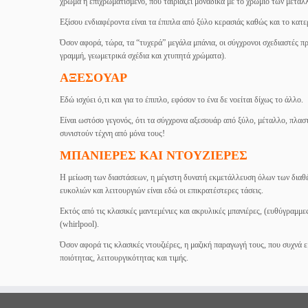
χρώμα ή επιχρωματισμένο, που ταιριάζει μοναδικά με το χρώμιο των μετα
Εξίσου ενδιαφέροντα είναι τα έπιπλα από ξύλο κερασιάς καθώς και το κατε
Όσον αφορά, τώρα, τα “τυχερά” μεγάλα μπάνια, οι σύγχρονοι σχεδιαστές π
γραμμή, γεωμετρικά σχέδια και χτυπητά χρώματα).
ΑΞΕΣΟΥΑΡ
Εδώ ισχύει ό,τι και για το έπιπλο, εφόσον το ένα δε νοείται δίχως το άλλο.
Είναι ωστόσο γεγονός, ότι τα σύγχρονα αξεσουάρ από ξύλο, μέταλλο, πλασ
συνιστούν τέχνη από μόνα τους!
ΜΠΑΝΙΕΡΕΣ ΚΑΙ ΝΤΟΥΖΙΕΡΕΣ
Η μείωση των διαστάσεων, η μέγιστη δυνατή εκμετάλλευση όλων των διαθέ
ευκολιών και λειτουργιών είναι εδώ οι επικρατέστερες τάσεις.
Εκτός από τις κλασικές μαντεμένιες και ακρυλικές μπανιέρες, (ευθύγραμμε
(whirlpool).
Όσον αφορά τις κλασικές ντουζιέρες, η μαζική παραγωγή τους, που συχνά ε
ποιότητας, λειτουργικότητας και τιμής.