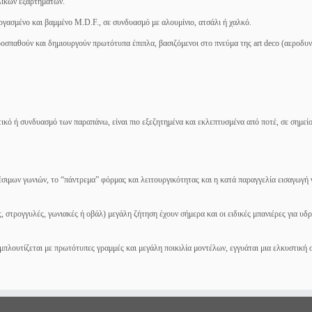
λλικών εξαρτημάτων.
ργασμένο και βαμμένο M.D.F., σε συνδυασμό με αλουμίνιο, ατσάλι ή χαλκό.
ροσπαθούν και δημιουργούν πρωτότυπα έπιπλα, βασιζόμενοι στο πνεύμα της art deco (αεροδυ
τικό ή συνδυασμό των παραπάνω, είναι πιο εξεζητημένα και εκλεπτυσμένα από ποτέ, σε σημεί
σιμων γωνιών, το “πάντρεμα” φόρμας και λειτουργικότητας και η κατά παραγγελία εισαγωγή
ς, στρογγυλές, γωνιακές ή οβάλ) μεγάλη ζήτηση έχουν σήμερα και οι ειδικές μπανιέρες για υδ
μπλουτίζεται με πρωτότυπες γραμμές και μεγάλη ποικιλία μοντέλων, εγγυάται μια ελκυστική 