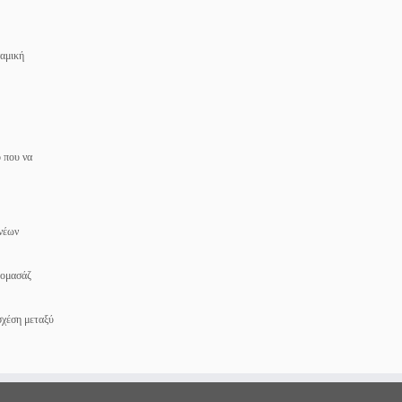
ναμική
ο που να
 νέων
ρομασάζ
σχέση μεταξύ