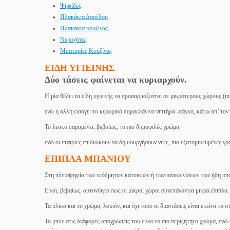
Ψηφίδες
Πλακάκια Δαπέδου
Πλακάκια κουζίνας
Νεροχύτες
Μπαταρίες Κουζίνας
ΕΙΔΗ ΥΓΙΕΙΝΗΣ
Δύο τάσεις φαίνεται να κυριαρχούν.
Η μία θέλει τα είδη υγιεινής να προσαρμόζονται σε μικρότερους χώρους (mi
ενώ η άλλη εισάγει το κεραμικό πορσελάνινο νιπτήρα -πάγκο, κάτω απ’ τον
Το λευκό παραμένει, βεβαίως, το πιο δημοφιλές χρώμα,
ενώ οι εταιρίες επιδιώκουν να δημιουργήσουν νέες, πιο εξατομικευμένες γρ
ΕΠΙΠΛΑ ΜΠΑΝΙΟΥ
Στη πλειοψηφία των νεόδμητων κατοικιών ή των ανακαινίσεων των ήδη υπα
Είναι, βεβαίως, αυτονόητο πως οι μικροί χώροι συνεπάγονται μικρά έπιπλα.
Τα υλικά και το χρώμα, λοιπόν, και όχι τόσο οι διαστάσεις είναι εκείνα τα 
Το μπλε στις διάφορες αποχρώσεις του είναι το πιο περιζήτητο χρώμα, ενώ