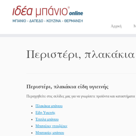
Μετάβαση
στο
περιεχόμενο
Αρχική
Περιστέρι, πλακάκια
Περιστέρι, πλακάκια είδη υγιεινής
Περιηγηθείτε στις σελίδες μας για να γνωρίσετε προϊόντα και καταστήματα 
Πλακάκια μπάνιου
Είδη Υγιεινής
Έπιπλα μπάνιου
Μπανιέρες ντουζιέρες
Μπαταρίες μπάνιου