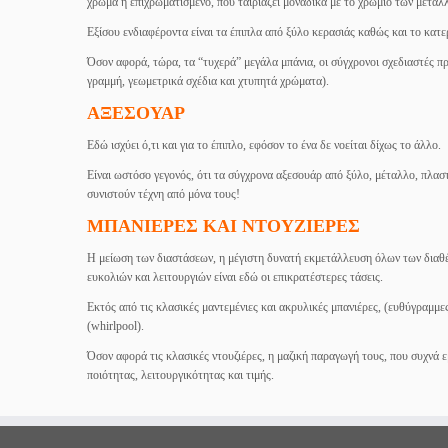
χρώμα ή επιχρωματισμένο, που ταιριάζει μοναδικά με το χρώμιο των μετα
Εξίσου ενδιαφέροντα είναι τα έπιπλα από ξύλο κερασιάς καθώς και το κατε
Όσον αφορά, τώρα, τα “τυχερά” μεγάλα μπάνια, οι σύγχρονοι σχεδιαστές π
γραμμή, γεωμετρικά σχέδια και χτυπητά χρώματα).
ΑΞΕΣΟΥΑΡ
Εδώ ισχύει ό,τι και για το έπιπλο, εφόσον το ένα δε νοείται δίχως το άλλο.
Είναι ωστόσο γεγονός, ότι τα σύγχρονα αξεσουάρ από ξύλο, μέταλλο, πλασ
συνιστούν τέχνη από μόνα τους!
ΜΠΑΝΙΕΡΕΣ ΚΑΙ ΝΤΟΥΖΙΕΡΕΣ
Η μείωση των διαστάσεων, η μέγιστη δυνατή εκμετάλλευση όλων των διαθέ
ευκολιών και λειτουργιών είναι εδώ οι επικρατέστερες τάσεις.
Εκτός από τις κλασικές μαντεμένιες και ακρυλικές μπανιέρες, (ευθύγραμμε
(whirlpool).
Όσον αφορά τις κλασικές ντουζιέρες, η μαζική παραγωγή τους, που συχνά ε
ποιότητας, λειτουργικότητας και τιμής.