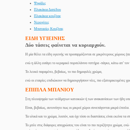
Ψηφίδες
Πλακάκια Δαπέδου
Πλακάκια κουζίνας
Νεροχύτες
Μπαταρίες Κουζίνας
ΕΙΔΗ ΥΓΙΕΙΝΗΣ
Δύο τάσεις φαίνεται να κυριαρχούν.
Η μία θέλει τα είδη υγιεινής να προσαρμόζονται σε μικρότερους χώρους (mi
ενώ η άλλη εισάγει το κεραμικό πορσελάνινο νιπτήρα -πάγκο, κάτω απ’ τον
Το λευκό παραμένει, βεβαίως, το πιο δημοφιλές χρώμα,
ενώ οι εταιρίες επιδιώκουν να δημιουργήσουν νέες, πιο εξατομικευμένες γρ
ΕΠΙΠΛΑ ΜΠΑΝΙΟΥ
Στη πλειοψηφία των νεόδμητων κατοικιών ή των ανακαινίσεων των ήδη υπα
Είναι, βεβαίως, αυτονόητο πως οι μικροί χώροι συνεπάγονται μικρά έπιπλα.
Τα υλικά και το χρώμα, λοιπόν, και όχι τόσο οι διαστάσεις είναι εκείνα τα 
Το μπλε στις διάφορες αποχρώσεις του είναι το πιο περιζήτητο χρώμα, ενώ