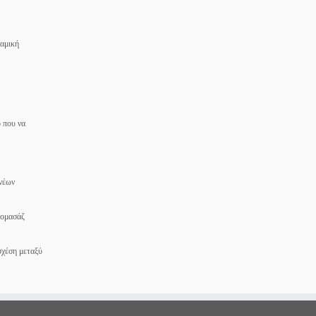
ναμική
ο που να
 νέων
ρομασάζ
σχέση μεταξύ