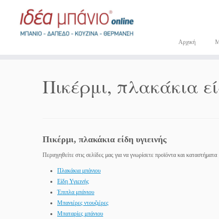
Μετάβαση
στο
περιεχόμενο
Αρχική
Πικέρμι, πλακάκια ε
Πικέρμι, πλακάκια είδη υγιεινής
Περιηγηθείτε στις σελίδες μας για να γνωρίσετε προϊόντα και καταστήματα 
Πλακάκια μπάνιου
Είδη Υγιεινής
Έπιπλα μπάνιου
Μπανιέρες ντουζιέρες
Μπαταρίες μπάνιου