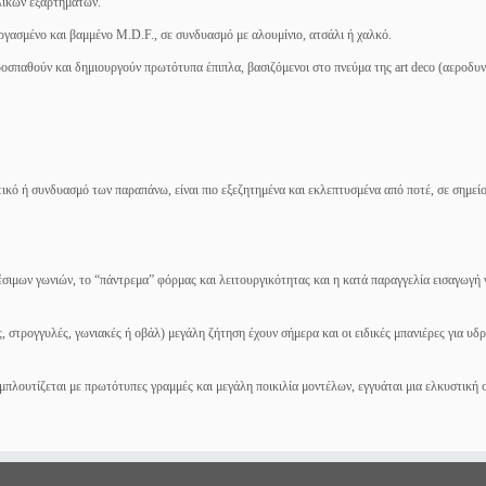
λλικών εξαρτημάτων.
ργασμένο και βαμμένο M.D.F., σε συνδυασμό με αλουμίνιο, ατσάλι ή χαλκό.
ροσπαθούν και δημιουργούν πρωτότυπα έπιπλα, βασιζόμενοι στο πνεύμα της art deco (αεροδυ
τικό ή συνδυασμό των παραπάνω, είναι πιο εξεζητημένα και εκλεπτυσμένα από ποτέ, σε σημεί
σιμων γωνιών, το “πάντρεμα” φόρμας και λειτουργικότητας και η κατά παραγγελία εισαγωγή
ς, στρογγυλές, γωνιακές ή οβάλ) μεγάλη ζήτηση έχουν σήμερα και οι ειδικές μπανιέρες για υδ
μπλουτίζεται με πρωτότυπες γραμμές και μεγάλη ποικιλία μοντέλων, εγγυάται μια ελκυστική 