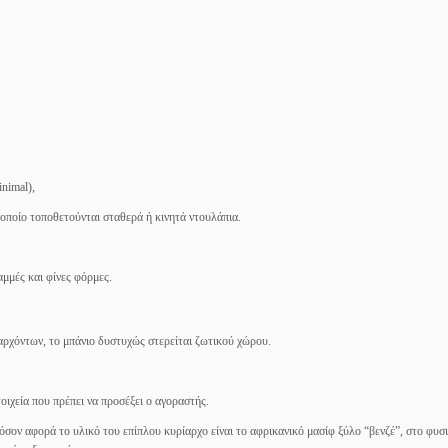
nimal),
 οποίο τοποθετούνται σταθερά ή κινητά ντουλάπια.
αμμές και φίνες φόρμες.
ρχόντων, το μπάνιο δυστυχώς στερείται ζωτικού χώρου.
στοιχεία που πρέπει να προσέξει ο αγοραστής.
 όσον αφορά το υλικό του επίπλου κυρίαρχο είναι το αφρικανικό μασίφ ξύλο “βενζέ”, στο φυσ