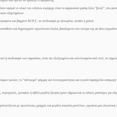
στοιχεία που πρέπει να προσέξει ο αγοραστής.
 όσον αφορά το υλικό του επίπλου κυρίαρχο είναι το αφρικανικό μασίφ ξύλο “βενζέ”, στο φυσ
λλικών εξαρτημάτων.
ργασμένο και βαμμένο M.D.F., σε συνδυασμό με αλουμίνιο, ατσάλι ή χαλκό.
ροσπαθούν και δημιουργούν πρωτότυπα έπιπλα, βασιζόμενοι στο πνεύμα της art deco (αεροδυ
τικό ή συνδυασμό των παραπάνω, είναι πιο εξεζητημένα και εκλεπτυσμένα από ποτέ, σε σημεί
σιμων γωνιών, το “πάντρεμα” φόρμας και λειτουργικότητας και η κατά παραγγελία εισαγωγή
ς, στρογγυλές, γωνιακές ή οβάλ) μεγάλη ζήτηση έχουν σήμερα και οι ειδικές μπανιέρες για υδ
μπλουτίζεται με πρωτότυπες γραμμές και μεγάλη ποικιλία μοντέλων, εγγυάται μια ελκυστική 