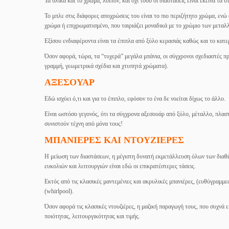
Τα υλικά και το χρώμα, λοιπόν, και όχι τόσο οι διαστάσεις είναι εκείνα τα 
Το μπλε στις διάφορες αποχρώσεις του είναι το πιο περιζήτητο χρώμα, ενώ
χρώμα ή επιχρωματισμένο, που ταιριάζει μοναδικά με το χρώμιο των μετα
Εξίσου ενδιαφέροντα είναι τα έπιπλα από ξύλο κερασιάς καθώς και το κατε
Όσον αφορά, τώρα, τα “τυχερά” μεγάλα μπάνια, οι σύγχρονοι σχεδιαστές π
γραμμή, γεωμετρικά σχέδια και χτυπητά χρώματα).
ΑΞΕΣΟΥΑΡ
Εδώ ισχύει ό,τι και για το έπιπλο, εφόσον το ένα δε νοείται δίχως το άλλο.
Είναι ωστόσο γεγονός, ότι τα σύγχρονα αξεσουάρ από ξύλο, μέταλλο, πλασ
συνιστούν τέχνη από μόνα τους!
ΜΠΑΝΙΕΡΕΣ ΚΑΙ ΝΤΟΥΖΙΕΡΕΣ
Η μείωση των διαστάσεων, η μέγιστη δυνατή εκμετάλλευση όλων των διαθέ
ευκολιών και λειτουργιών είναι εδώ οι επικρατέστερες τάσεις.
Εκτός από τις κλασικές μαντεμένιες και ακρυλικές μπανιέρες, (ευθύγραμμε
(whirlpool).
Όσον αφορά τις κλασικές ντουζιέρες, η μαζική παραγωγή τους, που συχνά ε
ποιότητας, λειτουργικότητας και τιμής.