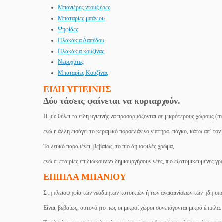
Μπανιέρες ντουζιέρες
Μπαταρίες μπάνιου
Ψηφίδες
Πλακάκια Δαπέδου
Πλακάκια κουζίνας
Νεροχύτες
Μπαταρίες Κουζίνας
ΕΙΔΗ ΥΓΙΕΙΝΗΣ
Δύο τάσεις φαίνεται να κυριαρχούν.
Η μία θέλει τα είδη υγιεινής να προσαρμόζονται σε μικρότερους χώρους (mi
ενώ η άλλη εισάγει το κεραμικό πορσελάνινο νιπτήρα -πάγκο, κάτω απ’ τον
Το λευκό παραμένει, βεβαίως, το πιο δημοφιλές χρώμα,
ενώ οι εταιρίες επιδιώκουν να δημιουργήσουν νέες, πιο εξατομικευμένες γρ
ΕΠΙΠΛΑ ΜΠΑΝΙΟΥ
Στη πλειοψηφία των νεόδμητων κατοικιών ή των ανακαινίσεων των ήδη υπα
Είναι, βεβαίως, αυτονόητο πως οι μικροί χώροι συνεπάγονται μικρά έπιπλα.