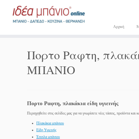
Μετάβαση
στο
περιεχόμενο
Αρχική
Πορτο Ραφτη, πλακάκι
ΜΠΑΝΙΟ
Πορτο Ραφτη, πλακάκια είδη υγιεινής
Περιηγηθείτε στις σελίδες μας για να γνωρίσετε νέες τάσεις, προϊόντα και
Πλακάκια μπάνιου
Είδη Υγιεινής
Έπιπλα μπάνιου