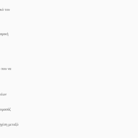
ικό του
ναμική
ο που να
 νέων
ρομασάζ
σχέση μεταξύ