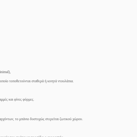
nimal),
 οποίο τοποθετούνται σταθερά ή κινητά ντουλάπια.
αμμές και φίνες φόρμες.
ρχόντων, το μπάνιο δυστυχώς στερείται ζωτικού χώρου.