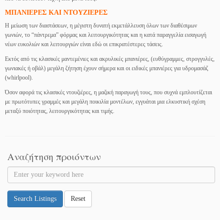
ΜΠΑΝΙΕΡΕΣ ΚΑΙ ΝΤΟΥΖΙΕΡΕΣ
Η μείωση των διαστάσεων, η μέγιστη δυνατή εκμετάλλευση όλων των διαθέσιμων
γωνιών, το “πάντρεμα” φόρμας και λειτουργικότητας και η κατά παραγγελία εισαγωγή
νέων ευκολιών και λειτουργιών είναι εδώ οι επικρατέστερες τάσεις.
Εκτός από τις κλασικές μαντεμένιες και ακρυλικές μπανιέρες, (ευθύγραμμες, στρογγυλές,
γωνιακές ή οβάλ) μεγάλη ζήτηση έχουν σήμερα και οι ειδικές μπανιέρες για υδρομασάζ
(whirlpool).
Όσον αφορά τις κλασικές ντουζιέρες, η μαζική παραγωγή τους, που συχνά εμπλουτίζεται
με πρωτότυπες γραμμές και μεγάλη ποικιλία μοντέλων, εγγυάται μια ελκυστική σχέση
μεταξύ ποιότητας, λειτουργικότητας και τιμής.
Αναζήτηση προιόντων
Search Listings
Reset