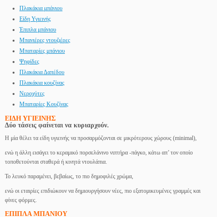
Πλακάκια μπάνιου
Είδη Υγιεινής
Έπιπλα μπάνιου
Μπανιέρες ντουζιέρες
Μπαταρίες μπάνιου
Ψηφίδες
Πλακάκια Δαπέδου
Πλακάκια κουζίνας
Νεροχύτες
Μπαταρίες Κουζίνας
ΕΙΔΗ ΥΓΙΕΙΝΗΣ
Δύο τάσεις φαίνεται να κυριαρχούν.
Η μία θέλει τα είδη υγιεινής να προσαρμόζονται σε μικρότερους χώρους (minimal),
ενώ η άλλη εισάγει το κεραμικό πορσελάνινο νιπτήρα -πάγκο, κάτω απ’ τον οποίο
τοποθετούνται σταθερά ή κινητά ντουλάπια.
Το λευκό παραμένει, βεβαίως, το πιο δημοφιλές χρώμα,
ενώ οι εταιρίες επιδιώκουν να δημιουργήσουν νέες, πιο εξατομικευμένες γραμμές και
φίνες φόρμες.
ΕΠΙΠΛΑ ΜΠΑΝΙΟΥ