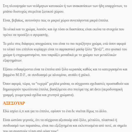
Στη πλειοψηφία των νεόδμητων κατοικιών ή των ανακαινίσεων των ήδη υπαρχόντων, το
μπάνιο δυστυχώς στερείται ζωτικού χώρου.
Είναι, βεβαίως, αυτονόητο πως οι μικροί χώροι συνεπάγονται μικρά έπιπλα.
Τα υλικά και το χρώμα, λοιπόν, και όχι τόσο οι διαστάσεις είναι εκείνα τα στοιχεία που
πρέπει να προσέξει ο αγοραστής.
Το μπλε στις διάφορες αποχρώσεις του είναι το πιο περιζήτητο χρώμα, ενώ όσον αφορά
το υλικό του επίπλου κυρίαρχο είναι το αφρικανικό μασίφ ξύλο “βενζέ”, στο φυσικό του
χρώμα ή επιχρωματισμένο, που ταιριάζει μοναδικά με το χρώμιο των μεταλλικών
εξαρτημάτων.
Εξίσου ενδιαφέροντα είναι τα έπιπλα από ξύλο κερασιάς καθώς και το κατεργασμένο και
βαμμένο M.D.F., σε συνδυασμό με αλουμίνιο, ατσάλι ή χαλκό.
Όσον αφορά, τώρα, τα “τυχερά” μεγάλα μπάνια, οι σύγχρονοι σχεδιαστές προσπαθούν και
δημιουργούν πρωτότυπα έπιπλα, βασιζόμενοι στο πνεύμα της art deco (αεροδυναμική
γραμμή, γεωμετρικά σχέδια και χτυπητά χρώματα).
ΑΞΕΣΟΥΑΡ
Εδώ ισχύει ό,τι και για το έπιπλο, εφόσον το ένα δε νοείται δίχως το άλλο.
Είναι ωστόσο γεγονός, ότι τα σύγχρονα αξεσουάρ από ξύλο, μέταλλο, πλαστικό ή
συνδυασμό των παραπάνω, είναι πιο εξεζητημένα και εκλεπτυσμένα από ποτέ, σε σημείο
που να συνιστούν τέχνη από μόνα τους!