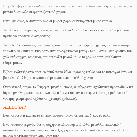
Στη πλειοψηφία των νεόδμητων κατοικιών ή των ανακαινίσεων των ήδη υπαρχόντων, το
μπάνιο δυστυχώς στερείται ζωτικού χώρου.
Είναι, βεβαίως, αυτονόητο πως οι μικροί χώροι συνεπάγονται μικρά έπιπλα.
Τα υλικά και το χρώμα, λοιπόν, και όχι τόσο οι διαστάσεις είναι εκείνα τα στοιχεία που
πρέπει να προσέξει ο αγοραστής.
Το μπλε στις διάφορες αποχρώσεις του είναι το πιο περιζήτητο χρώμα, ενώ όσον αφορά
το υλικό του επίπλου κυρίαρχο είναι το αφρικανικό μασίφ ξύλο “βενζέ”, στο φυσικό του
χρώμα ή επιχρωματισμένο, που ταιριάζει μοναδικά με το χρώμιο των μεταλλικών
εξαρτημάτων.
Εξίσου ενδιαφέροντα είναι τα έπιπλα από ξύλο κερασιάς καθώς και το κατεργασμένο και
βαμμένο M.D.F., σε συνδυασμό με αλουμίνιο, ατσάλι ή χαλκό.
Όσον αφορά, τώρα, τα “τυχερά” μεγάλα μπάνια, οι σύγχρονοι σχεδιαστές προσπαθούν και
δημιουργούν πρωτότυπα έπιπλα, βασιζόμενοι στο πνεύμα της art deco (αεροδυναμική
γραμμή, γεωμετρικά σχέδια και χτυπητά χρώματα).
ΑΞΕΣΟΥΑΡ
Εδώ ισχύει ό,τι και για το έπιπλο, εφόσον το ένα δε νοείται δίχως το άλλο.
Είναι ωστόσο γεγονός, ότι τα σύγχρονα αξεσουάρ από ξύλο, μέταλλο, πλαστικό ή
συνδυασμό των παραπάνω, είναι πιο εξεζητημένα και εκλεπτυσμένα από ποτέ, σε σημείο
που να συνιστούν τέχνη από μόνα τους!