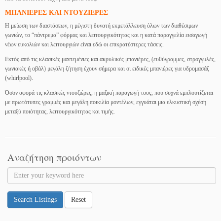
ΜΠΑΝΙΕΡΕΣ ΚΑΙ ΝΤΟΥΖΙΕΡΕΣ
Η μείωση των διαστάσεων, η μέγιστη δυνατή εκμετάλλευση όλων των διαθέσιμων
γωνιών, το “πάντρεμα” φόρμας και λειτουργικότητας και η κατά παραγγελία εισαγωγή
νέων ευκολιών και λειτουργιών είναι εδώ οι επικρατέστερες τάσεις.
Εκτός από τις κλασικές μαντεμένιες και ακρυλικές μπανιέρες, (ευθύγραμμες, στρογγυλές,
γωνιακές ή οβάλ) μεγάλη ζήτηση έχουν σήμερα και οι ειδικές μπανιέρες για υδρομασάζ
(whirlpool).
Όσον αφορά τις κλασικές ντουζιέρες, η μαζική παραγωγή τους, που συχνά εμπλουτίζεται
με πρωτότυπες γραμμές και μεγάλη ποικιλία μοντέλων, εγγυάται μια ελκυστική σχέση
μεταξύ ποιότητας, λειτουργικότητας και τιμής.
Αναζήτηση προιόντων
Search Listings
Reset