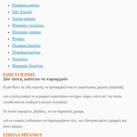
Πλακάκια μπάνιου
Είδη Υγιεινής
Έπιπλα μπάνιου
Μπανιέρες ντουζιέρες
Μπαταρίες μπάνιου
Ψηφίδες
Πλακάκια Δαπέδου
Πλακάκια κουζίνας
Νεροχύτες
Μπαταρίες Κουζίνας
ΕΙΔΗ ΥΓΙΕΙΝΗΣ
Δύο τάσεις φαίνεται να κυριαρχούν.
Η μία θέλει τα είδη υγιεινής να προσαρμόζονται σε μικρότερους χώρους (minimal),
ενώ η άλλη εισάγει το κεραμικό πορσελάνινο νιπτήρα -πάγκο, κάτω απ’ τον οποίο
τοποθετούνται σταθερά ή κινητά ντουλάπια.
Το λευκό παραμένει, βεβαίως, το πιο δημοφιλές χρώμα,
ενώ οι εταιρίες επιδιώκουν να δημιουργήσουν νέες, πιο εξατομικευμένες γραμμές και
φίνες φόρμες.
ΕΠΙΠΛΑ ΜΠΑΝΙΟΥ