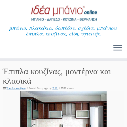
Μετάβαση
στο
περιεχόμενο
μπάνιο, πλακάκια, δαπέδου, σχέδια, μπάνιου,
έπιπλα, κουζίνας, είδη, υγιεινής,
Έπιπλα κουζίνας, μοντέρνα και
κλασικά
Έπιπλα κουζίνας
/
Posted 9 έτη ago
by
P.M.
/ 7558 views