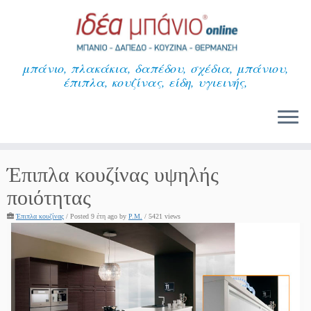
Μετάβαση
στο
περιεχόμενο
μπάνιο, πλακάκια, δαπέδου, σχέδια, μπάνιου,
έπιπλα, κουζίνας, είδη, υγιεινής,
Έπιπλα κουζίνας υψηλής
ποιότητας
Έπιπλα κουζίνας
/
Posted 9 έτη ago
by
P.M.
/ 5421 views