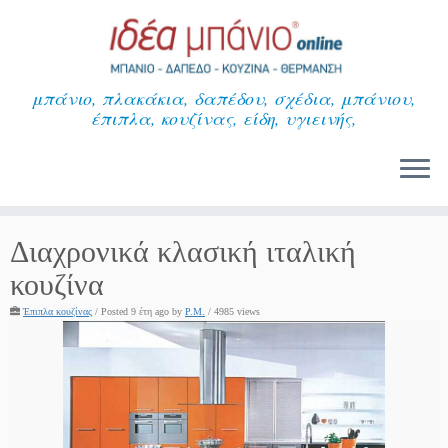
Μετάβαση
στο
περιεχόμενο
μπάνιο, πλακάκια, δαπέδου, σχέδια, μπάνιου,
έπιπλα, κουζίνας, είδη, υγιεινής,
Διαχρονικά κλασική ιταλική
κουζίνα
Έπιπλα κουζίνας
/
Posted 9 έτη ago
by
P.M.
/ 4985 views