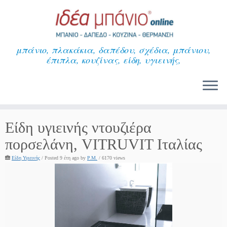
Μετάβαση
στο
περιεχόμενο
μπάνιο, πλακάκια, δαπέδου, σχέδια, μπάνιου,
έπιπλα, κουζίνας, είδη, υγιεινής,
Είδη υγιεινής ντουζιέρα
πορσελάνη, VITRUVIT Ιταλίας
Είδη Υγιεινής
/
Posted 9 έτη ago
by
P.M.
/ 6170 views