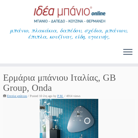
Μετάβαση
στο
περιεχόμενο
μπάνιο, πλακάκια, δαπέδου, σχέδια, μπάνιου,
έπιπλα, κουζίνας, είδη, υγιεινής,
Ερμάρια μπάνιου Ιταλίας, GB
Group, Onda
Επιπλα μπάνιου
/
Posted 10 έτη ago
by
P.M.
/ 4914 views