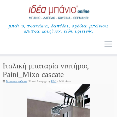
Μετάβαση
στο
περιεχόμενο
μπάνιο, πλακάκια, δαπέδου, σχέδια, μπάνιου,
έπιπλα, κουζίνας, είδη, υγιεινής,
Ιταλική μπαταρία νιπτήρος
Paini_Mixo cascate
Μπαταρίες μπάνιου
/
Posted 9 έτη ago
by
P.M.
/ 6451 views