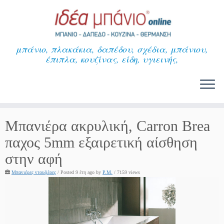
Μετάβαση
στο
περιεχόμενο
μπάνιο, πλακάκια, δαπέδου, σχέδια, μπάνιου,
έπιπλα, κουζίνας, είδη, υγιεινής,
Μπανιέρα ακρυλική, Carron Brea
παχος 5mm εξαιρετική αίσθηση
στην αφή
Μπανιέρες ντουζιέρες
/
Posted 9 έτη ago
by
P.M.
/ 7159 views