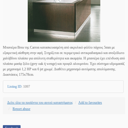
Μπανιέρα Brea της Carron κατασκευασμένη από ακρυλικό φύλλο πάχους 5mm με
εξαιρετική αίσθηση στην αφή. Στηρίζεται σε περιμετρικό αντικραδασμικό και ανοξείδωτο
χαλύβδινο πλαίσιο για απόλυτη σταθερότητα και ακαμψία. Η μπανιέρα έχει επένδυση από
πλαίσιο μασίφ ξύλο (grey oak ή wenge) και προφίλ αλουμινίου. Έχει σύστημα υδρομασάζ
με μηχανισμό 1,2 HP και 6 jet χρωμέ. Διαθέτει μηχανισμό αυτόματης απολύμανσης.
Διαστάσεις 175x78cm.
Listing ID
:
1097
Δείτε όλα τα προϊόντα του αυτού καταστήματος
Add to favourites
Report abuse