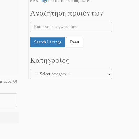
Please,
login
to contact this listing owner.
Αναζήτηση προιόντων
Search Listings
Reset
Κατηγορίες
έ με 60, 00