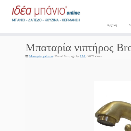
Μετάβαση
στο
περιεχόμενο
Αρχική
Μπαταρία νιπτήρος Bro
Μπαταρίες μπάνιου
/
Posted 9 έτη ago
by
P.M.
/ 6279 views