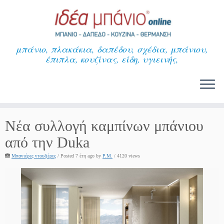
Μετάβαση
στο
περιεχόμενο
μπάνιο, πλακάκια, δαπέδου, σχέδια, μπάνιου,
έπιπλα, κουζίνας, είδη, υγιεινής,
Νέα συλλογή καμπίνων μπάνιου
από την Duka
Μπανιέρες ντουζιέρες
/
Posted 7 έτη ago
by
P.M.
/ 4120 views