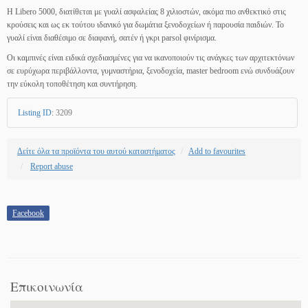
Η Libero 5000, διατίθεται με γυαλί ασφαλείας 8 χιλιοστών, ακόμα πιο ανθεκτικό στις
κρούσεις και ως εκ τούτου ιδανικό για δωμάτια ξενοδοχείων ή παρουσία παιδιών. Το
γυαλί είναι διαθέσιμο σε διαφανή, σατέν ή γκρι parsol φινίρισμα.
Οι καμπινές είναι ειδικά σχεδιασμένες για να ικανοποιούν τις ανάγκες των αρχιτεκτόνων
σε ευρύχωρα περιβάλλοντα, γυμναστήρια, ξενοδοχεία, master bedroom ενώ συνδυάζουν
την εύκολη τοποθέτηση και συντήρηση.
Listing ID
:
3209
Δείτε όλα τα προϊόντα του αυτού καταστήματος
Add to favourites
Report abuse
Facebook
Επικοινωνία