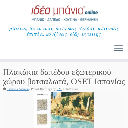
Μετάβαση
στο
περιεχόμενο
μπάνιο, πλακάκια, δαπέδου, σχέδια, μπάνιου,
έπιπλα, κουζίνας, είδη, υγιεινής,
Πλακάκια δαπέδου εξωτερικού
χώρου βοτσαλωτά, OSET Ισπανίας
Πλακάκια δαπέδου
/
Posted 10 έτη ago
by
P.M.
/ 6679 views