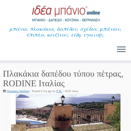
Μετάβαση
στο
περιεχόμενο
μπάνιο, πλακάκια, δαπέδου, σχέδια, μπάνιου,
έπιπλα, κουζίνας, είδη, υγιεινής,
Πλακάκια δαπέδου τύπου πέτρας,
RODINE Ιταλίας
Πλακάκια δαπέδου
/
Posted 9 έτη ago
by
P.M.
/ 6520 views