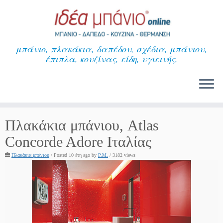
Μετάβαση
στο
περιεχόμενο
μπάνιο, πλακάκια, δαπέδου, σχέδια, μπάνιου,
έπιπλα, κουζίνας, είδη, υγιεινής,
Πλακάκια μπάνιου, Atlas
Concorde Adore Ιταλίας
Πλακάκια μπάνιου
/
Posted 10 έτη ago
by
P.M.
/ 3182 views