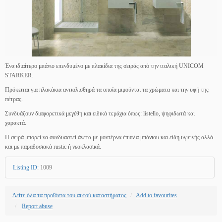
Ένα ιδιαίτερο μπάνιο επενδυμένο με πλακίδια της σειράς από την ιταλική UNICOM
STARKER.
Πρόκειται για πλακάκια αντιολισθηρά τα οποία μιμούνται τα χρώματα και την υφή της
πέτρας.
Συνδυάζουν διαφορετικά μεγέθη και ειδικά τεμάχια όπως: listello, ψηφιδωτά και
χαρακτά.
Η σειρά μπορεί να συνδυαστεί άνετα με μοντέρνα έπιπλα μπάνιου και είδη υγιεινής αλλά
και με παραδοσιακά rustic ή νεοκλασικά.
Listing ID
:
1009
Δείτε όλα τα προϊόντα του αυτού καταστήματος
Add to favourites
Report abuse