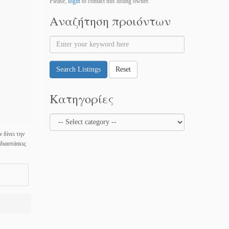
Please,
login
to contact this listing owner.
Αναζήτηση προιόντων
Search Listings
Reset
Κατηγορίες
 δίνει την
διαστάσεις