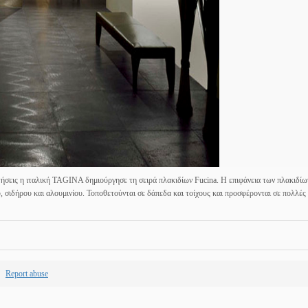
ήσεις η ιταλική TAGINA δημιούργησε τη σειρά πλακιδίων Fucina. Η επιφάνεια των πλακιδίων
σιδήρου και αλουμινίου. Τοποθετούνται σε δάπεδα και τοίχους και προσφέρονται σε πολλές 
Report abuse