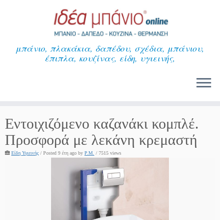
Μετάβαση
στο
περιεχόμενο
μπάνιο, πλακάκια, δαπέδου, σχέδια, μπάνιου,
έπιπλα, κουζίνας, είδη, υγιεινής,
Eντοιχιζόμενο καζανάκι κομπλέ.
Προσφορά με λεκάνη κρεμαστή
Είδη Υγιεινής
/
Posted 9 έτη ago
by
P.M.
/ 7515 views