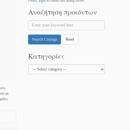
Please,
login
to contact this listing owner.
Αναζήτηση προιόντων
Search Listings
Reset
Κατηγορίες
κολη
ούν με
ηφίδες