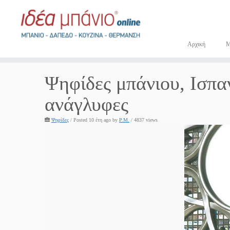
Μετάβαση
στο
περιεχόμενο
Αρχική
Ψηφίδες μπάνιου, Ισπαν
ανάγλυφες
Ψηφίδες
/
Posted 10 έτη ago
by
P.M.
/ 4837 views