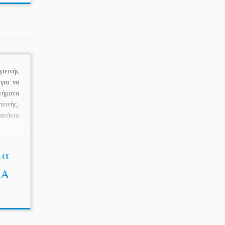
ιεινής
για να
τήματα
εινής,
ακάκια
ια
ΕΑ