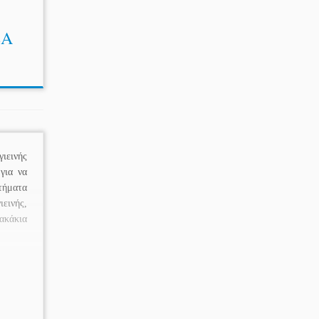
ΕΑ
ιεινής
για να
τήματα
εινής,
ακάκια