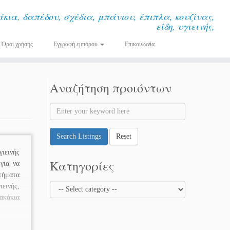
κια, δαπέδου, σχέδια, μπάνιου, έπιπλα, κουζίνας,
είδη, υγιεινής,
Όροι χρήσης
Εγγραφή εμπόρου
Επικοινωνία
Αναζήτηση προιόντων
Search Listings
Reset
εινής
Κατηγορίες
για να
τήματα
εινής,
κάκια