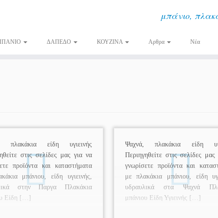
μπάνιο, πλακά
ΜΠΑΝΙΟ
ΔΑΠΕΔΟ
ΚΟΥΖΙΝΑ
Αρθρα
Νέα
, πλακάκια είδη υγιεινής
Ψαχνά, πλακάκια είδη υγι
ηθείτε στις σελίδες μας για να
Περιηγηθείτε στις σελίδες μας 
ετε προϊόντα και καταστήματα
γνωρίσετε προϊόντα και κατασ
κάκια μπάνιου, είδη υγιεινής,
με πλακάκια μπάνιου, είδη υγι
λικά στην Παργα Πλακάκια
υδραυλικά στα Ψαχνά Πλα
υ Είδη […]
μπάνιου Είδη Υγιεινής […]