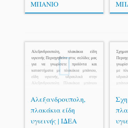
ΜΠΑΝΙΟ
ΜΠ
Αλεξανδρουπολη, πλακάκια είδη
Σχημα
υγιεινής Περιηγηθείτε στις σελίδες μας
Περιηγ
για να γνωρίσετε προϊόντα και
γνωρίσ
καταστήματα με πλακάκια μπάνιου,
με πλα
είδη υγιεινής, υδραυλικά στην
υδραυ
Αλεξανδρουπολη Πλακάκια μπάνιου
μπάνιο
Είδη […]
Αλεξανδρουπολη,
Σχη
πλακάκια είδη
πλα
υγιεινής | ΙΔΕΑ
υγιε