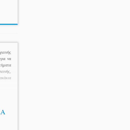
εινής
για να
τήματα
εινής,
κάκια
ΕΑ