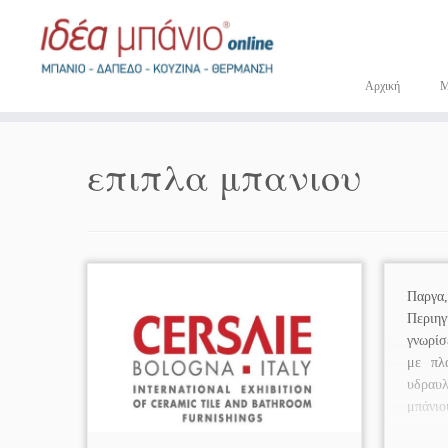
Μετάβαση
στο
περιεχόμενο
Αρχική
επιπλα μπανιου
Παργα
Περιηγ
γνωρίσ
με πλα
υδραυ
μπάνιο