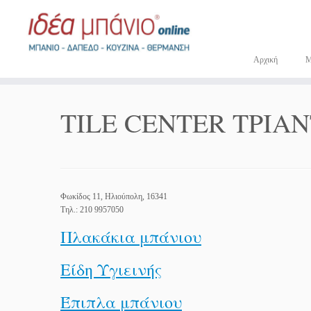
Μετάβαση
στο
περιεχόμενο
Αρχική
TILE CENTER ΤΡΙ
Φωκίδος 11, Ηλιούπολη, 16341
Τηλ.: 210 9957050
Πλακάκια μπάνιου
Είδη Υγιεινής
Έπιπλα μπάνιου