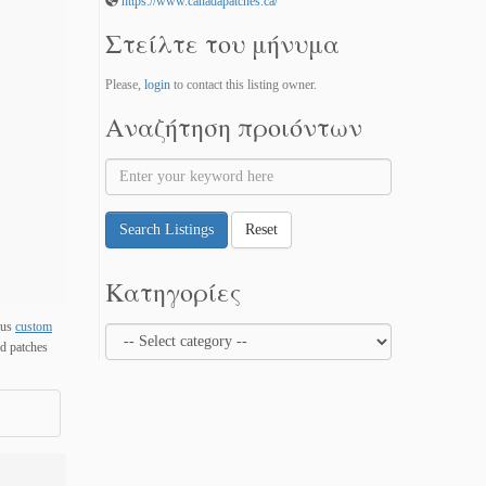
https://www.canadapatches.ca/
Στείλτε του μήνυμα
Please,
login
to contact this listing owner.
Αναζήτηση προιόντων
Search Listings
Reset
Κατηγορίες
ous
custom
ed patches