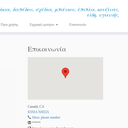
κια, δαπέδου, σχέδια, μπάνιου, έπιπλα, κουζίνας,
είδη, υγιεινής,
Όροι χρήσης
Εγγραφή εμπόρου
Επικοινωνία
Επικοινωνία
Canadá, CA
ΙΟΝΙΑ ΝΗΣΙΑ
Show phone number
*****