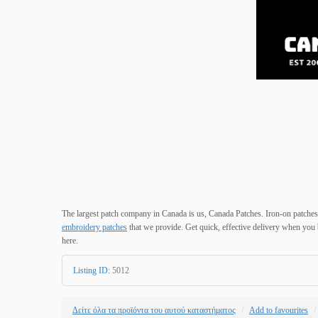
The largest patch company in Canada is us, Canada Patches. Iron-on patche
embroidery patches
that we provide. Get quick, effective delivery when you 
here.
Listing ID
:
5012
Δείτε όλα τα προϊόντα του αυτού καταστήματος
Add to favourites