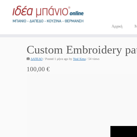
Μετάβαση
στο
περιεχόμενο
Αρχική
Custom Embroidery pa
ΔΑΠΕΔΟ
/
Posted 1 μήνα ago
by
Neal Kena
/ 54 views
100,00 €