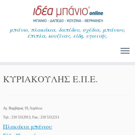
Μετάβαση
στο
περιεχόμενο
μπάνιο, πλακάκια, δαπέδου, σχέδια, μπάνιου,
έπιπλα, κουζίνας, είδη, υγιεινής,
ΚΥΡΙΑΚΟΥΛΗΣ Ε.Π.Ε.
Αγ. Βαρβάρας 19, Αιγάλεω
Τηλ.: 210 5312913, Fax.: 210 5312211
Πλακάκια μπάνιου