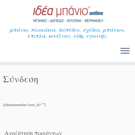
Μετάβαση
στο
περιεχόμενο
μπάνιο, πλακάκια, δαπέδου, σχέδια, μπάνιου,
έπιπλα, κουζίνας, είδη, υγιεινής,
Σύνδεση
[ultimatemember form_id=””]
Αναζήτηση προιόντων