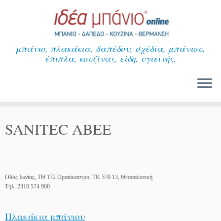
Μετάβαση
στο
περιεχόμενο
μπάνιο, πλακάκια, δαπέδου, σχέδια, μπάνιου,
έπιπλα, κουζίνας, είδη, υγιεινής,
SANITEC ABEE
Οδός Ιωνίας, ΤΘ 172 Ωραιόκαστρο, ΤΚ 570 13, Θεσσαλονική
Τηλ. 2310 574 900
Πλακάκια μπάνιου